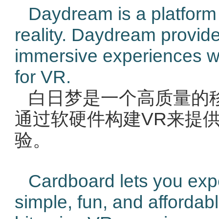
Daydream is a platform f
reality. Daydream provide
immersive experiences wi
for VR.
白日梦是一个高质量的
通过软硬件构建VR来提
验。
Cardboard lets you exper
simple, fun, and affordabl