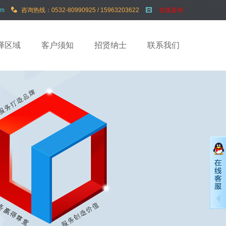
om
咨询热线：0532-80990925 / 15963203622
在线咨询
译区域
客户须知
招贤纳士
联系我们
05