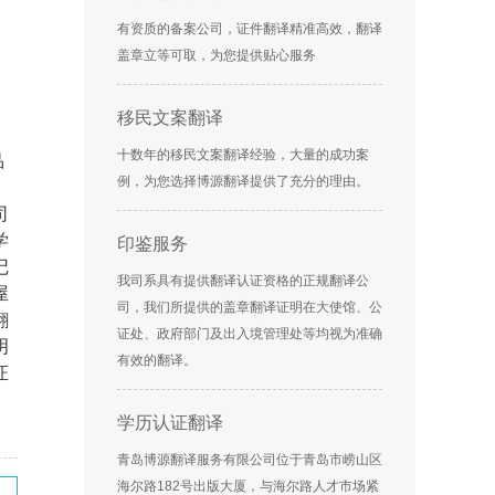
有资质的备案公司，证件翻译精准高效，翻译
盖章立等可取，为您提供贴心服务
移民文案翻译
十数年的移民文案翻译经验，大量的成功案
品
例，为您选择博源翻译提供了充分的理由。
、
司
学
印鉴服务
记
我司系具有提供翻译认证资格的正规翻译公
屋
司，我们所提供的盖章翻译证明在大使馆、公
翻
证处、政府部门及出入境管理处等均视为准确
明
有效的翻译。
证
学历认证翻译
青岛博源翻译服务有限公司位于青岛市崂山区
海尔路182号出版大厦，与海尔路人才市场紧