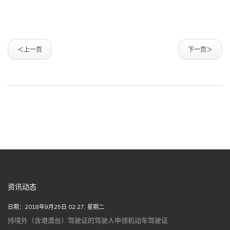
＜上一页
下一页＞
资讯动态
日期：2018年9月25日 02:27, 星期二
持境外（含港澳台）驾驶证的驾驶人申领机动车驾驶证