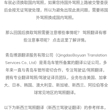
车就必须换取国内驾照，如果您持国外驾照上路被交警查获
后会按无证驾驶处理，所以为避免出现此类问题，需要将国
外驾照换成国内驾照。
那么回国后换取驾照需要注意哪些事情呢？ 驾照翻译有哪
些注意事项呢？ 点击这里了解详情。
青岛博源翻译服务有限公司（QingdaoBoyuan Translation
Services Co., Ltd）是青岛车管所备案的翻译公证公司，多
年来一直与青岛车管所密切合作，专注驾驶证/驾照翻译，
拥有专业翻译驾照/驾驶证译员团队，业务包含美国、加拿
大、日本、韩国、澳大利亚、新加坡、新西兰、阿拉伯等全
球常见地区的驾照翻译。
以下为新西兰驾照翻译（新西兰驾驶证翻译）的参考样本，