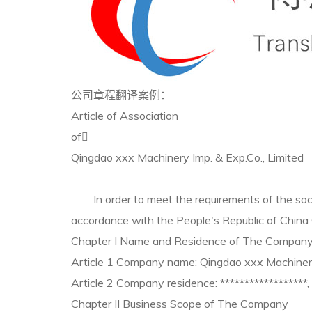
公司章程翻译案例：
Article of Association
of
Qingdao xxx Machinery Imp. & Exp.Co., Limited
In order to meet the requirements of the social
accordance with the People's Republic of China
Chapter I Name and Residence of The Compan
Article 1 Company name: Qingdao xxx Machinery 
Article 2 Company residence: ******************,
Chapter II Business Scope of The Company