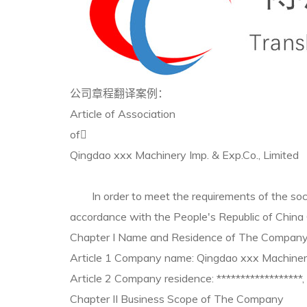
公司章程翻译案例：
Article of Association
of
Qingdao xxx Machinery Imp. & Exp.Co., Limited
In order to meet the requirements of the social
accordance with the People's Republic of China
Chapter I Name and Residence of The Compan
Article 1 Company name: Qingdao xxx Machinery 
Article 2 Company residence: ******************,
Chapter II Business Scope of The Company